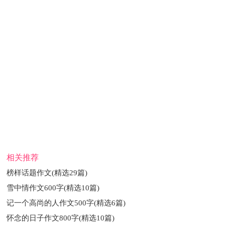
排骨搅拌均匀，腌一夜后取出晾干。再进行初煮，用沸水洗净污
物和碎骨，才能进行精煮。精煮时加入大茴、丁香、桂皮等调味
料，再加入优质酱油、砂糖和黄酒，最后加入生姜和葱，用旺火
烧制两小时，紧接着用文火煨二十分钟，即可出锅。待到酱排骨
冷却时，把肉和酱汁包装好，这就是市面上所见到的“无锡酱排
骨”。
小时候，爷爷奶奶每年都会回一趟无锡，去探望家乡的亲
人。每次他们回到深圳之际，都会带来一些小吃，酱排骨作为无
锡特产自然不可缺席。
相关推荐
最初品尝时，以为酱排骨与红烧肉有异曲同工之妙，直到咬
榜样话题作文(精选29篇)
上一口才知道酱排骨的独特之处。酱排骨的口感酥软，入口即
雪中情作文600字(精选10篇)
化，浓郁的咸香中蕴藏着一丝江浙菜独有的甜味。一口咬下去，
记一个高尚的人作文500字(精选6篇)
任其鲜甜的味道充盈口腔。酱排骨的骨头是可以食用的，在酱汁
怀念的日子作文800字(精选10篇)
的熬煮中煮得软烂，其味道散布到骨中的每一个角落。骨香甚至