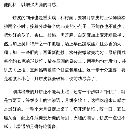
他配料，以增强火腿的口感。
饼皮的制作也是重头戏，和好面，要将月饼皮封上保鲜膜松
驰两个小时，接着分成每个约55克的小剂子，不能多也不能少，
把炒好的瓜子、杏仁、核桃、黑芝麻、白芝麻加上麦牙糖搅拌，
然后加上吴川特产之一冬瓜糖，洒上早已蹉成丝并且炒香的火
腿，加上一些肥肉，再重新翻炒，水分微微散失均匀，最后团成
每个约45克的球状馅，放在压圆的饼皮上，用手均匀地发力，并
饼皮向上推，直到馅料被整个饼皮包裹住。这一步十分重要，要
是稍微不小心，月饼皮就会破掉，便前功尽弃了。
刚烤出来的月饼还不能马上吃，还有一个步骤叫“回油”，就
是放两天，等饼皮上的油渗透，月饼变软了，这样吃起来口感才
是最好的。一整个大月饼摆上桌子，切开满是馅，咬一口，五仁
脆又香，配上冬瓜糖麦牙糖的清甜，火腿的腊香，饼皮一点也不
腻，比普通的月饼好吃得多。