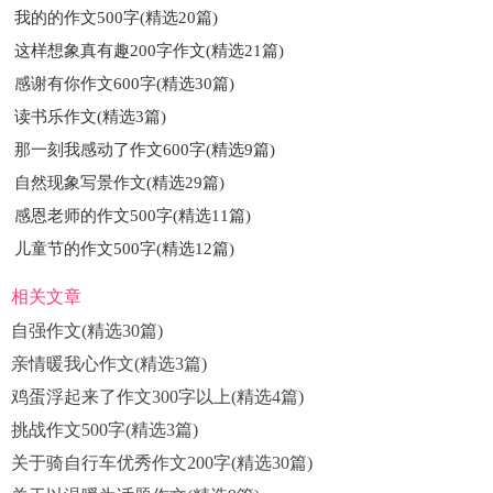
我的的作文500字(精选20篇)
渗透到了肉中，成为酱排骨的一个亮点。
这样想象真有趣200字作文(精选21篇)
可惜的是，我只回过家乡一次。在家乡的太外公家里，我又
感谢有你作文600字(精选30篇)
一次尝到了酱排骨。这次的酱排骨色泽更鲜红，味道还是那么独
读书乐作文(精选3篇)
特。不知为什么，同样是“三凤桥”牌的酱排骨，吃时的体验比之
那一刻我感动了作文600字(精选9篇)
前更好一些。实际上，家乡的酱排骨是原汁原味的，没有了商业
自然现象写景作文(精选29篇)
的成分，所以才会更地道更好吃。我只在家乡逗留了一天，就离
感恩老师的作文500字(精选11篇)
开了这座美丽的城市。从此，酱排骨在我的味觉中多了一丝家乡
儿童节的作文500字(精选12篇)
的味道。
相关文章
近些年，我几乎没再吃过家乡的酱排骨。由于疫情还尚未平
自强作文(精选30篇)
息，爷爷奶奶也没有回过无锡，如今回忆起酱排骨，也别有一番
亲情暖我心作文(精选3篇)
风味，我已经分不清是对美食的怀念，还是对家乡的向往。始终
鸡蛋浮起来了作文300字以上(精选4篇)
不变的是，无锡酱排骨那熟悉的味道一直保存在于我的心中。
挑战作文500字(精选3篇)
关于骑自行车优秀作文200字(精选30篇)
家乡的味道600字作文 篇三：