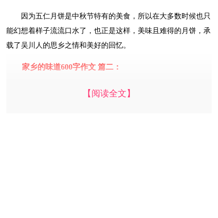
因为五仁月饼是中秋节特有的美食，所以在大多数时候也只
能幻想着样子流流口水了，也正是这样，美味且难得的月饼，承
载了吴川人的思乡之情和美好的回忆。
家乡的味道600字作文 篇二：
家乡的酱排骨
【阅读全文】
园丁学校七（3）班浦凌晗
我的家乡是无锡，一个富饶的渔米之乡，美丽的太湖孕育了
无数的美食。具有特色的酱排骨，一直存储在我的记忆深处，伴
随着我的成长。
无锡酱排骨之所以能声名远扬，离不开讲究的烹饪方法。酱
排骨原料的选择要走访太湖湖畔，选取太湖猪的椎排和胸排，切
成大小均称的长方形肉块，开始进行初腌。初腌时一定要把盐和