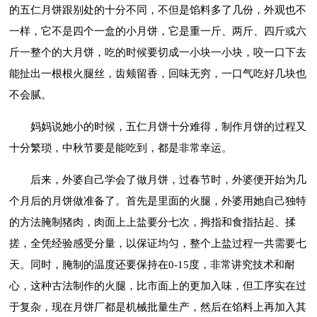
的五仁月饼跟别处的十分不同，不但是馅料多了几份，外观也不
一样，它不是四个一盒的小月饼，它是重一斤、两斤、四斤或六
斤一整个的大月饼，吃的时候要切成一小块一小块，咬一口下去
能扯出一根根火腿丝，齿颊留香，回味无穷，一口气吃好几块也
不会腻。
妈妈说她小的时候，五仁月饼十分难得，制作月饼的过程又
十分繁琐，中秋节要是能吃到，都是非常幸运。
后来，外婆自己学会了做月饼，过春节时，外婆便开始为几
个月后的月饼做准备了。首先是里面的火腿，外婆用她自己独特
的方法腌制猪肉，肉面上上盐要分七次，拇指和食指拈起、揉
搓，全凭经验感受分量，以保证均匀，整个上盐过程一共需要七
天。同时，腌制的温度还要保持在0-15度，非常讲究技术和耐
心，这种古法制作的火腿，比市面上的更加入味，但工序实在过
于复杂，现在月饼厂都是机械批量生产，然后在馅料上再加入其