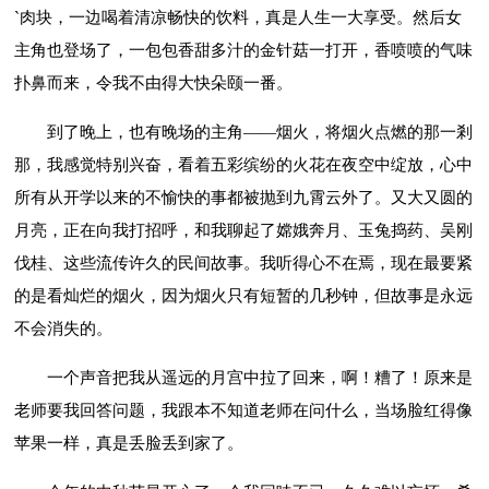
`肉块，一边喝着清凉畅快的饮料，真是人生一大享受。然后女
主角也登场了，一包包香甜多汁的金针菇一打开，香喷喷的气味
扑鼻而来，令我不由得大快朵颐一番。
到了晚上，也有晚场的主角——烟火，将烟火点燃的那一剎
那，我感觉特别兴奋，看着五彩缤纷的火花在夜空中绽放，心中
所有从开学以来的不愉快的事都被抛到九霄云外了。又大又圆的
月亮，正在向我打招呼，和我聊起了嫦娥奔月、玉兔捣药、吴刚
伐桂、这些流传许久的民间故事。我听得心不在焉，现在最要紧
的是看灿烂的烟火，因为烟火只有短暂的几秒钟，但故事是永远
不会消失的。
一个声音把我从遥远的月宫中拉了回来，啊！糟了！原来是
老师要我回答问题，我跟本不知道老师在问什么，当场脸红得像
苹果一样，真是丢脸丢到家了。