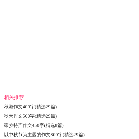
问：“妈，为什么所有人都没有回来陪姥爷？”她也很惋惜地
说：“我也想回去，可是我刚回来。而且妈妈也要工作，你大姨
和舅舅也要忙工作。”我失落地挂了电话。亲人如一缕风，本可
以带给你无限的力量的'，可是，他们……
中秋节那天，我还陪姥爷去了姨姥姥家，姥爷看着姨姥姥的
女儿一个个回来，变得更伤心了。本来我是想让姥爷和姨老爷唠
唠嗑，但我没想到他更伤心了，我也很伤心，看着别人家的孩子
都和妈妈团聚了，我更想念妈妈了。家里有许多月饼，但，我和
姥爷都没有吃，月饼代表团圆，但我们家却一点儿也不团圆。我
还是很开心，我还有姥爷，他会带我买许多好吃的，会叫我起
相关推荐
床，会帮我晾上水，我不用奢求别人，我觉得，姥爷也可以像妈
秋游作文400字(精选29篇)
妈一样照顾我，虽然没有妈妈那种亲情。
秋天作文500字(精选29篇)
我想对姥爷说，虽然这个中秋没人陪你过节，但你还有我，
家乡特产作文450字(精选8篇)
我可以做家务，刷碗、烧水、做饭。如果明年妈妈他们还是没有
以中秋节为主题的作文800字(精选29篇)