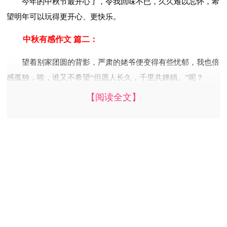
今年的中秋节最开心了，令我回味不已，久久难以忘怀，希
望明年可以玩得更开心、更快乐。
中秋有感作文 篇二：
望着别家团圆的背影，严肃的姥爷便变得有些忧郁，我也倍
感孤独，唉，谁又不希望“但愿人长久，千里共婵娟。”呢？
【阅读全文】
中秋虽到，月却消失不见，家里也很冷清。十五的时候，姥
爷带我买了些文具和菜，虽说家里不团圆，但我们还是做了团圆
饭，姥爷今年已经是第二年没人与他过节了，在家里，为了能让
姥爷开心，我天天与表妹佳一视频。姥爷在中秋晚上的饭菜做得
也挺丰盛的，比普通时候多做了好几个菜。我每天都会和姥爷聊
会儿天，姥爷似乎开朗多了。我也很想妈妈。虽然姥爷在表面上
显得若无其事，但我晚上起来喝水时，总会听到姥爷的抽泣声。
每到清晨，姥爷依旧早起，每次我和妈妈通话时，我都会